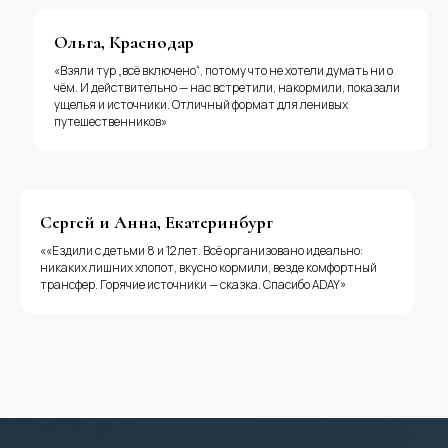
Ольга, Краснодар
«Взяли тур „всё включено“, потому что не хотели думать ни о
чём. И действительно — нас встретили, накормили, показали
ущелья и источники. Отличный формат для ленивых
путешественников»
Сергей и Анна, Екатеринбург
««Ездили с детьми 8 и 12 лет. Всё организовано идеально:
никаких лишних хлопот, вкусно кормили, везде комфортный
трансфер. Горячие источники — сказка. Спасибо ADAY»