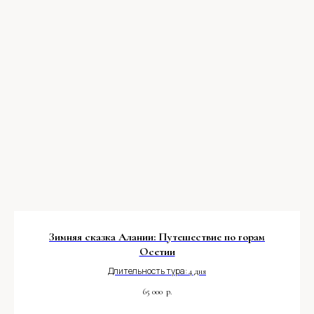
Зимняя сказка Алании: Путешествие по горам
Осетии
Длительность тура:
4 дня
65 000
р.