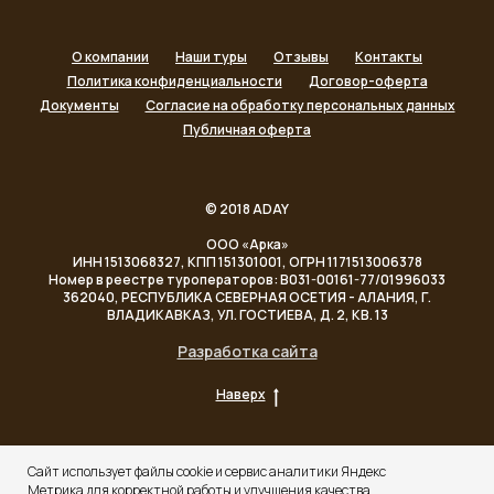
О компании
Наши туры
Отзывы
Контакты
Политика конфиденциальности
Договор-оферта
Документы
Согласие на обработку персональных данных
Публичная оферта
© 2018 ADAY
ООО «Арка»
ИНН 1513068327, КПП 151301001, ОГРН 1171513006378
Номер в реестре туроператоров: В031-00161-77/01996033
362040, РЕСПУБЛИКА СЕВЕРНАЯ ОСЕТИЯ - АЛАНИЯ, Г.
ВЛАДИКАВКАЗ, УЛ. ГОСТИЕВА, Д. 2, КВ. 13
Разработка сайта
Наверх
Сайт использует файлы cookie и сервис аналитики Яндекс
Метрика для корректной работы и улучшения качества